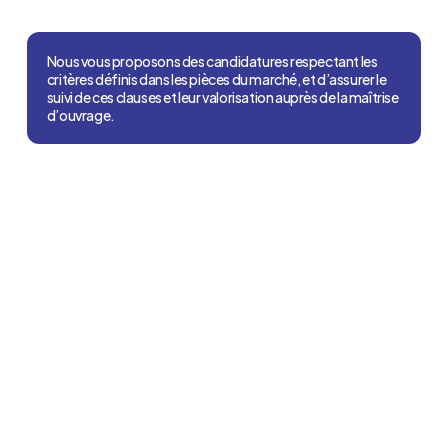
Nous vous proposons des candidatures respectant les
critères définis dans les pièces du marché, et d’assurer le
suivi de ces clauses et leur valorisation auprès de la maîtrise
d’ouvrage.